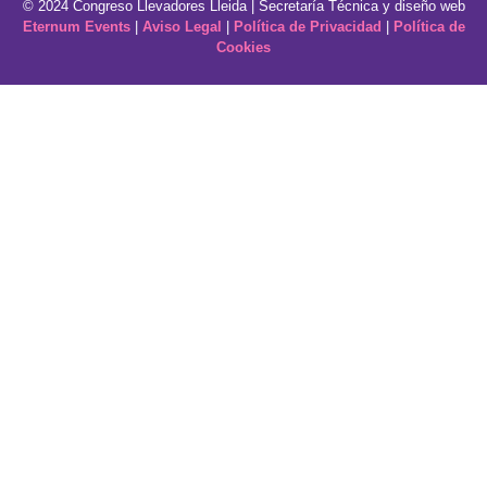
© 2024 Congreso Llevadores Lleida | Secretaría Técnica y diseño web
Eternum Events
|
Aviso Legal
|
Política de Privacidad
|
Política de
Cookies